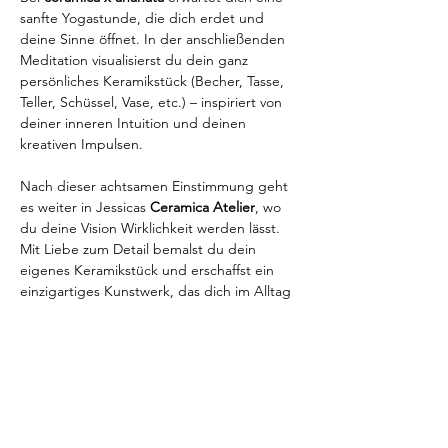
sanfte Yogastunde, die dich erdet und 
deine Sinne öffnet. In der anschließenden 
Meditation visualisierst du dein ganz 
persönliches Keramikstück (Becher, Tasse, 
Teller, Schüssel, Vase, etc.) – inspiriert von 
deiner inneren Intuition und deinen 
kreativen Impulsen.
Nach dieser achtsamen Einstimmung geht 
es weiter in Jessicas 
Ceramica Atelier
, wo 
du deine Vision Wirklichkeit werden lässt. 
Mit Liebe zum Detail bemalst du dein 
eigenes Keramikstück und erschaffst ein 
einzigartiges Kunstwerk, das dich im Alltag 
an deine Praxis erinnert.
Freue dich auf:
✨ Eine wohltuende Yoga- und 
Meditationssession mit Nadine
🎨 Kreatives Gestalten & Bemalen im 
Ceramica Atelier