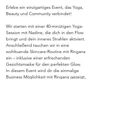
Erlebe ein einzigartiges Event, das Yoga, 
Beauty und Community verbindet!
Wir starten mit einer 40-minütigen Yoga-
Session mit Nadine, die dich in den Flow 
bringt und dein inneres Strahlen aktiviert. 
Anschließend tauchen wir in eine 
wohltuende Skincare-Routine mit Ringana 
ein – inklusive einer erfrischenden 
Gesichtsmaske für den perfekten Glow.
In diesem Event wird dir die einmalige 
Business Möglichkeit mit Ringana gezeigt, 
welche du für dich nutzen kannst! 
Als besonderes Highlight erhält jeder 
Teilnehmerin ein kleines Goodie.
Lass uns gemeinsam entspannen, uns 
austauschen und mit einem strahlenden 
Gefühl nach Hause gehen!