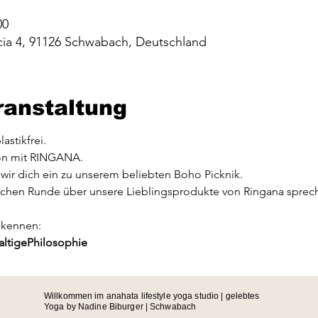
00
ia 4, 91126 Schwabach, Deutschland
ranstaltung
astikfrei.
ön mit RINGANA.
wir dich ein zu unserem beliebten Boho Picknik.
ichen Runde über unsere Lieblingsprodukte von Ringana sprec
 kennen:
ltige
Philosophie
Willkommen im anahata lifestyle yoga studio | gelebtes
Yoga by Nadine Biburger | Schwabach