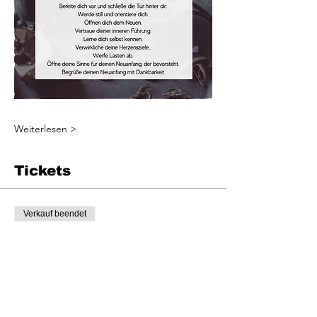
Weiterlesen >
Tickets
Verkauf beendet
Tickettyp
Rauhnachtbegleitung inkl. Öle
Mehr Infos
Preis