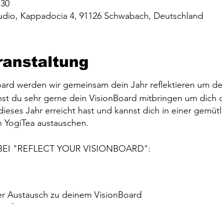
:30
studio, Kappadocia 4, 91126 Schwabach, Deutschland
ranstaltung
oard werden wir gemeinsam dein Jahr reflektieren um dei
t du sehr gerne dein VisionBoard mitbringen um dich d
 dieses Jahr erreicht hast und kannst dich in einer gemü
 YogiTea austauschen.
EI "REFLECT YOUR VISIONBOARD":
her Austausch zu deinem VisionBoard
e feiern