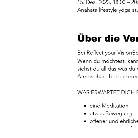
15. Dez. 2023, 18:00 – 20
Anahata lifestyle yoga 
Über die Ve
Bei Reflect your VisionB
Wenn du möchtest, kanns
siehst du all das was du
Atmosphäre bei leckeren
WAS ERWARTET DICH B
eine Meditation
etwas Bewegung
offener und ehrlic
gemeinsames Erfolg
Ausklang