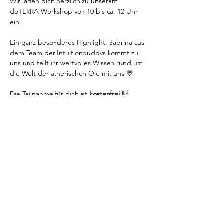
Wir laden dich herzlich zu unserem 
doTERRA Workshop von 10 bis ca. 12 Uhr 
ein.
Ein ganz besonderes Highlight: Sabrina aus 
dem Team der Intuitionbuddys kommt zu 
uns und teilt ihr wertvolles Wissen rund um 
die Welt der ätherischen Öle mit uns 💛
Die Teilnahme für dich ist 
kostenfrei
 🙌
Wenn du möchtest, kannst du dir vor Ort 
deinen ganz persönlichen Roll-On als 
Andenken für 15€ mischen – ganz optional 
✨
Wir freuen uns riesig auf einen 
wundervollen, inspirierenden Vormittag mit 
dir.