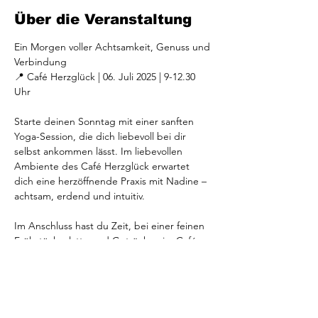
Über die Veranstaltung
Ein Morgen voller Achtsamkeit, Genuss und 
Verbindung
📍 Café Herzglück | 06. Juli 2025 | 9-12.30 
Uhr
Starte deinen Sonntag mit einer sanften 
Yoga-Session, die dich liebevoll bei dir 
selbst ankommen lässt. Im liebevollen 
Ambiente des Café Herzglück erwartet 
dich eine herzöffnende Praxis mit Nadine – 
achtsam, erdend und intuitiv.
Im Anschluss hast du Zeit, bei einer feinen 
Frühstücksplatte und Getränken im Café 
Herzglück zu verweilen, zu genießen und 
dich mit Gleichgesinnten auszutauschen. 
Eine Einladung, deinen Sonntag bewusst, 
inspiriert und in schöner Gesellschaft zu 
verbringen.